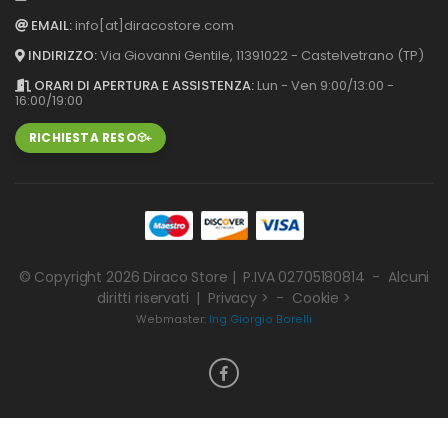
EMAIL:
info[at]diracostore.com
INDIRIZZO:
Via Giovanni Gentile, 113
91022 - Castelvetrano (TP)
ORARI DI APERTURA E ASSISTENZA:
Lun - Ven 9:00/13:00 -
16:00/19:00
RICHIESTA RESO
© Copyright 2026
Diraco Store
| P.IVA 02705180814 - Alcuni
diritti riservati |
Privacy >
-
Cookie >
Webmaster:
Ing Giorgio Borelli