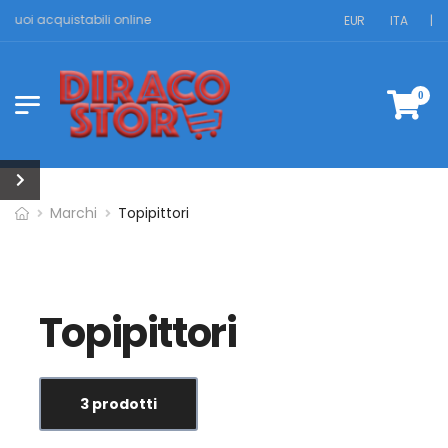
 vuoi acquistabili online
EUR
ITA
|
0
Marchi
Topipittori
Topipittori
3 prodotti