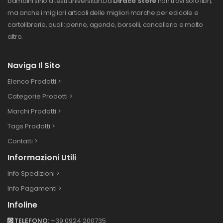
bambini sino a testi universitari.
Da
Diraco Store
non trovi solo libri,
ma anche i migliori articoli delle migliori marche per edicole e
cartolibrerie, quali: penne, agende, borselli, cancelleria e molto
altro.
Naviga Il Sito
Elenco Prodotti >
Categorie Prodotti >
Marchi Prodotti >
Tags Prodotti >
Contatti >
Informazioni Utili
Info Spedizioni >
Info Pagamenti >
Infoline
TELEFONO:
+39 0924 200735