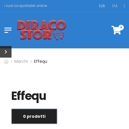
 che vuoi acquistabili online
EUR
ITA
|
0
Marchi
Effequ
Effequ
0 prodotti