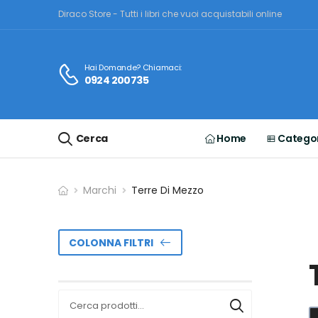
Diraco Store - Tutti i libri che vuoi acquistabili online
Hai Domande? Chiamaci:
0924 200735
Cerca
Home
Categor
Marchi
Terre Di Mezzo
COLONNA FILTRI