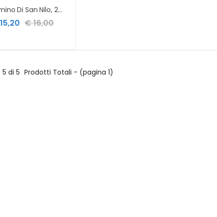
Cammino Di San Nilo, 2ed
15,20
€ 16,00
5 di 5
Prodotti Totali - (pagina 1)