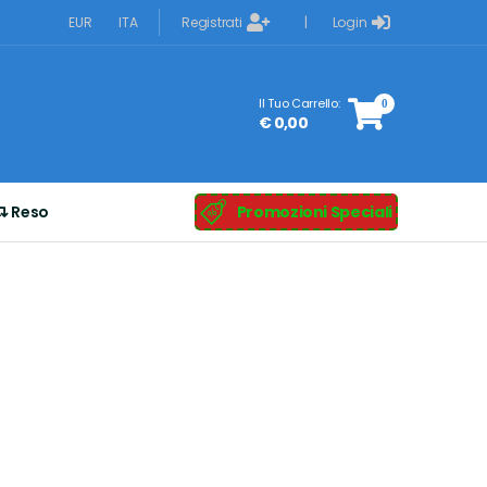
Registrati
Login
EUR
ITA
|
Il Tuo Carrello:
0
€ 0,00
Reso
Promozioni Speciali