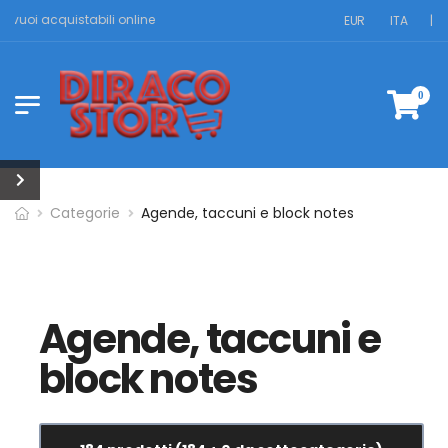
vuoi acquistabili online
EUR
ITA
|
0
Categorie
Agende, taccuni e block notes
Agende, taccuni e
block notes