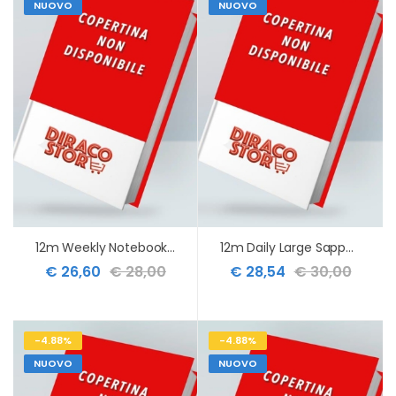
NUOVO
NUOVO
12m Weekly Notebook Large Sage Green Hard 2027
12m Daily Large Sapphire Blue Hard 2027
€ 26,60
€ 28,00
€ 28,54
€ 30,00
-4.88%
-4.88%
NUOVO
NUOVO