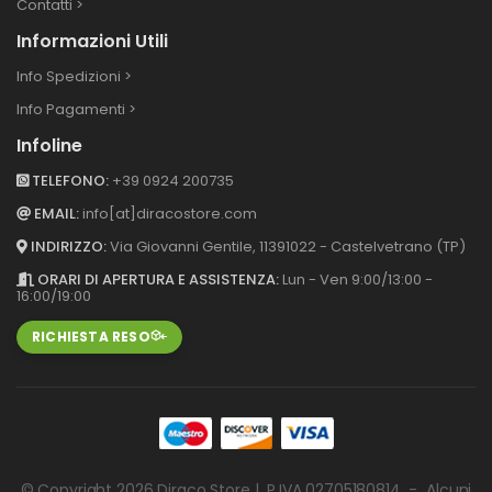
Contatti >
Informazioni Utili
Info Spedizioni >
Info Pagamenti >
Infoline
TELEFONO:
+39 0924 200735
EMAIL:
info[at]diracostore.com
INDIRIZZO:
Via Giovanni Gentile, 113
91022 - Castelvetrano (TP)
ORARI DI APERTURA E ASSISTENZA:
Lun - Ven 9:00/13:00 -
16:00/19:00
RICHIESTA RESO
© Copyright 2026
Diraco Store
| P.IVA 02705180814 - Alcuni