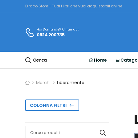
Diraco Store - Tutti i libri che vuoi acquistabili online
Hai Domande? Chiamaci:
0924 200735
Cerca
Home
Categor
Marchi
Liberamente
COLONNA FILTRI