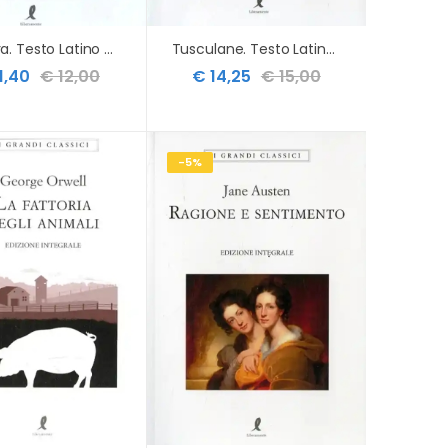
Suocera. Testo Latino A Fronte (la)
Tusculane. Testo Latino A Fronte (le)
1,40
€ 12,00
€ 14,25
€ 15,00
-5%