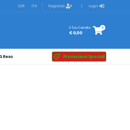
Registrati
Login
EUR
ITA
|
Il Tuo Carrello:
0
€ 0,00
Reso
Promozioni Speciali