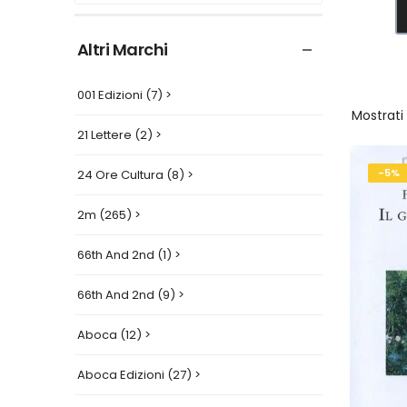
Altri Marchi
001 Edizioni (7) >
Mostrati
21 Lettere (2) >
-5%
24 Ore Cultura (8) >
2m (265) >
66th And 2nd (1) >
66th And 2nd (9) >
Aboca (12) >
Aboca Edizioni (27) >