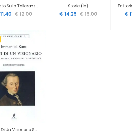
Trattato Sulla Tolleranza. Ediz. Integrale (il)
Storie (le)
11,40
€ 12,00
€ 14,25
€ 15,00
€ 1
Sogni Di Un Visionario Spiegati Coi Sogni Della Metafisica. Ediz. Integrale (i)