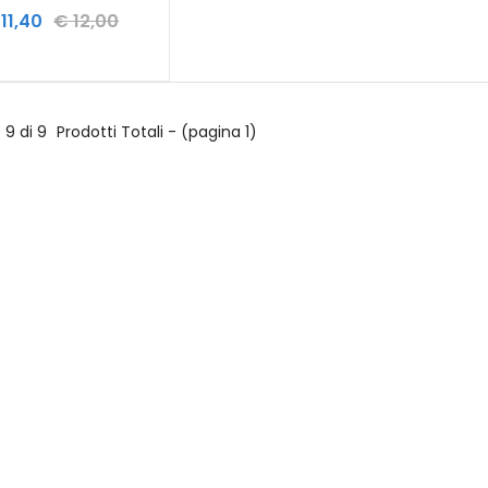
11,40
€ 12,00
9 di 9
Prodotti Totali - (pagina 1)