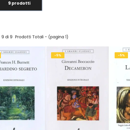
9 prodotti
9 di 9
Prodotti Totali - (pagina 1)
-5%
-5%