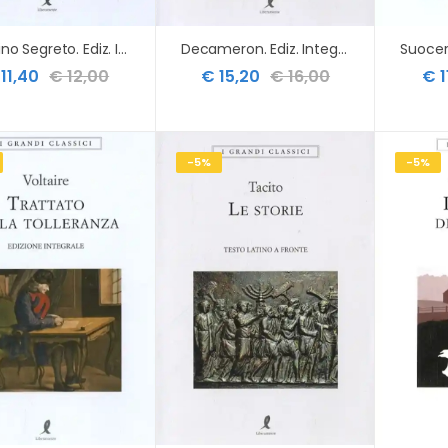
Giardino Segreto. Ediz. Integrale (il)
Decameron. Ediz. Integrale
11,40
€ 12,00
€ 15,20
€ 16,00
€ 1
-5%
-5%