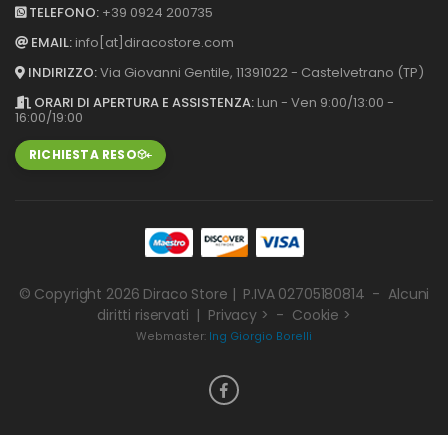
TELEFONO:
+39 0924 200735
EMAIL:
info[at]diracostore.com
INDIRIZZO:
Via Giovanni Gentile, 113
91022 - Castelvetrano (TP)
ORARI DI APERTURA E ASSISTENZA:
Lun - Ven 9:00/13:00 -
16:00/19:00
RICHIESTA RESO
© Copyright 2026
Diraco Store
| P.IVA 02705180814 - Alcuni
diritti riservati |
Privacy >
-
Cookie >
Webmaster:
Ing Giorgio Borelli