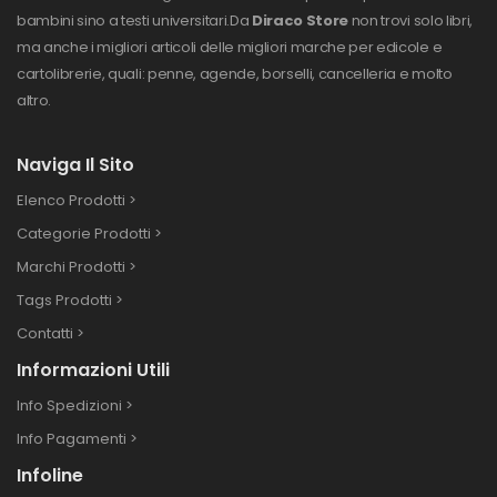
bambini sino a testi universitari.
Da
Diraco Store
non trovi solo libri,
ma anche i migliori articoli delle migliori marche per edicole e
cartolibrerie, quali: penne, agende, borselli, cancelleria e molto
altro.
Naviga Il Sito
Elenco Prodotti >
Categorie Prodotti >
Marchi Prodotti >
Tags Prodotti >
Contatti >
Informazioni Utili
Info Spedizioni >
Info Pagamenti >
Infoline