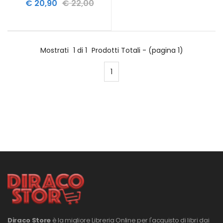
€ 20,90
€ 22,00
Mostrati
1 di 1
Prodotti Totali - (pagina 1)
1
Diraco Store
è la migliore Libreria Online per l'acquisto di libri dai