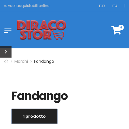
i che vuoi acquistabili online
EUR
ITA
|
0
Marchi
Fandango
Fandango
1 prodotto