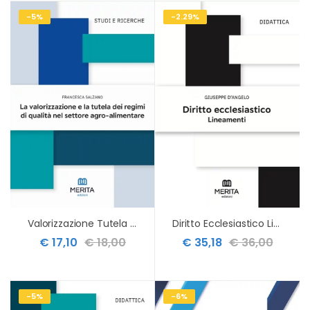
-5%
-2.29%
Valorizzazione Tutela Regimi Agro Alim.
Diritto Ecclesiastico Lineamenti
€ 17,10
€ 18,00
€ 35,18
€ 36,00
-5%
-6%