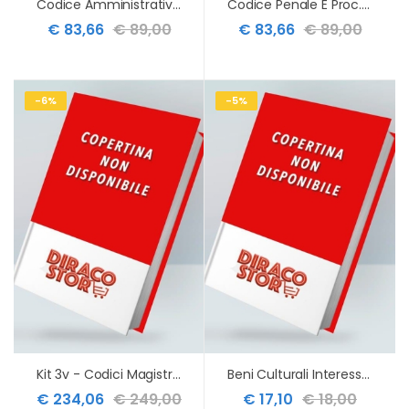
Codice Amministrativo 2026 2tomi
Codice Penale E Proc.penale Compl.2026
€ 83,66
€ 89,00
€ 83,66
€ 89,00
-6%
-5%
Kit 3v - Codici Magistratura 2026
Beni Culturali Interesse Religioso
€ 234,06
€ 249,00
€ 17,10
€ 18,00