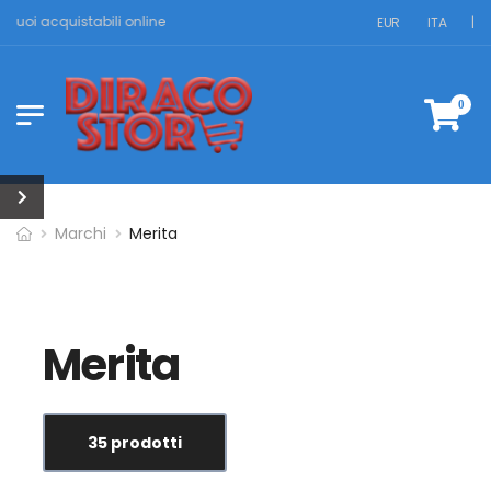
uoi acquistabili online
EUR
ITA
|
0
Marchi
Merita
Merita
35 prodotti