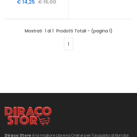
€ 14,25
€ 15,00
Mostrati
1 di 1
Prodotti Totali - (pagina 1)
1
Diraco Store
è la migliore Libreria Online per l'acquisto di libri dai