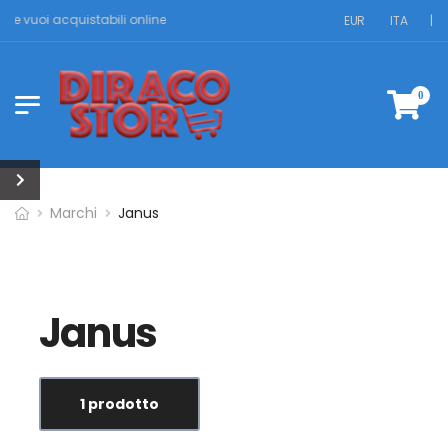
 che vuoi acquistabili online
EUR
ITA
|
0
Marchi
Janus
Janus
1 prodotto