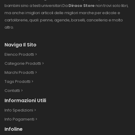
bambini sino a testi universitari.
Da
Diraco Store
non trovi solo libri,
ma anche i migliori articoli delle migliori marche per edicole e
cartolibrerie, quali: penne, agende, borselli, cancelleria e molto
altro.
Naviga Il Sito
Elenco Prodotti >
Categorie Prodotti >
Marchi Prodotti >
Tags Prodotti >
Contatti >
Informazioni Utili
Info Spedizioni >
Info Pagamenti >
Infoline