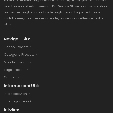
Diraco Store
è la migliore Libreria Online per l'acquisto di libri dai
bambini sino a testi universitari.
Da
Diraco Store
non trovi solo libri,
ma anche i migliori articoli delle migliori marche per edicole e
cartolibrerie, quali: penne, agende, borselli, cancelleria e molto
altro.
Naviga Il Sito
Elenco Prodotti >
Categorie Prodotti >
Marchi Prodotti >
Tags Prodotti >
Contatti >
Informazioni Utili
Info Spedizioni >
Info Pagamenti >
Infoline