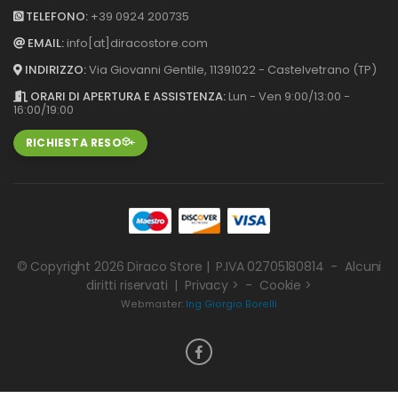
TELEFONO:
+39 0924 200735
EMAIL:
info[at]diracostore.com
INDIRIZZO:
Via Giovanni Gentile, 113
91022 - Castelvetrano (TP)
ORARI DI APERTURA E ASSISTENZA:
Lun - Ven 9:00/13:00 -
16:00/19:00
RICHIESTA RESO
© Copyright 2026
Diraco Store
| P.IVA 02705180814 - Alcuni
diritti riservati |
Privacy >
-
Cookie >
Webmaster:
Ing Giorgio Borelli