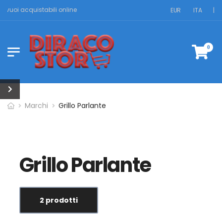
he vuoi acquistabili online
EUR
ITA
|
0
Marchi
Grillo Parlante
Grillo Parlante
2 prodotti