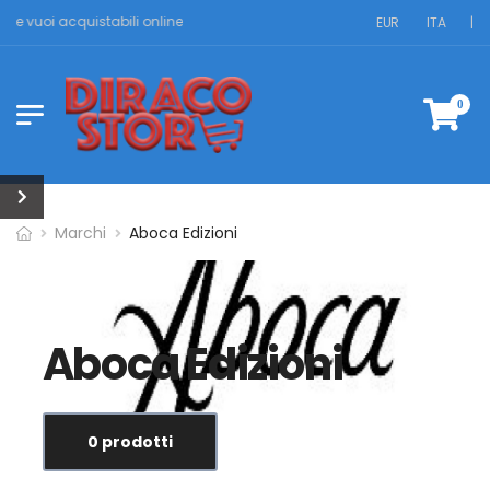
 che vuoi acquistabili online
EUR
ITA
|
0
Marchi
Aboca Edizioni
Aboca Edizioni
0 prodotti