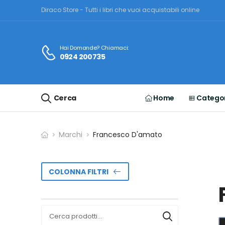
Diraco Store - Tutti i libri che vuoi acquistabili online
Hai Domande? Chiamaci:
0924 200735
Cerca
Home
Categor
Marchi
Francesco D'amato
COLONNA FILTRI