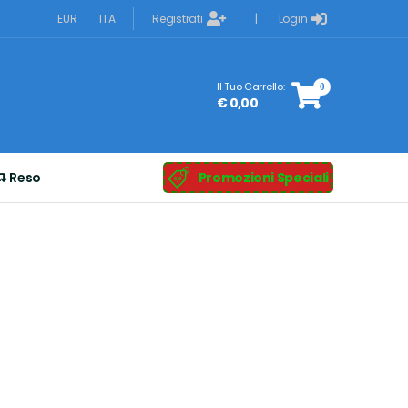
Registrati
Login
EUR
ITA
|
Il Tuo Carrello:
0
€ 0,00
Reso
Promozioni Speciali