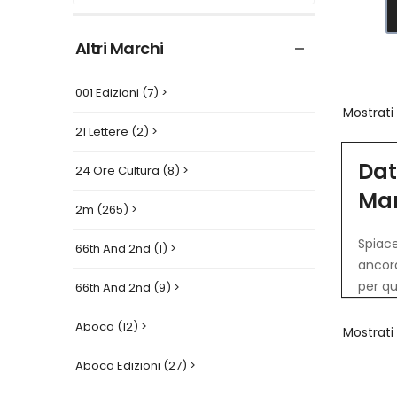
Altri Marchi
001 Edizioni (7) >
Mostrati
21 Lettere (2) >
Dat
24 Ore Cultura (8) >
Ma
2m (265) >
Spiace
66th And 2nd (1) >
ancora
per qu
66th And 2nd (9) >
Aboca (12) >
Mostrati
Aboca Edizioni (27) >