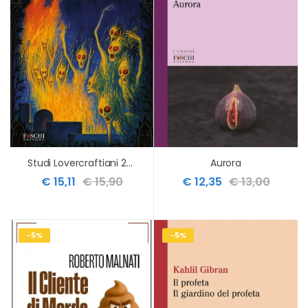
Studi Lovercraftiani 23 Inverno 2025
Aurora
€ 15,11
€ 15,90
€ 12,35
€ 13,00
-5%
-5%