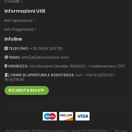
Contatti >
Informazioni Utili
Info Spedizioni >
Info Pagamenti >
Infoline
TELEFONO:
+39 0924 200735
EMAIL:
info[at]diracostore.com
INDIRIZZO:
Via Giovanni Gentile, 113
91022 - Castelvetrano (TP)
ORARI DI APERTURA E ASSISTENZA:
Lun - Ven 9:00/13:00 -
16:00/19:00
RICHIESTA RESO
© Copyright 2026
Diraco Store
| P.IVA 02705180814 - Alcuni