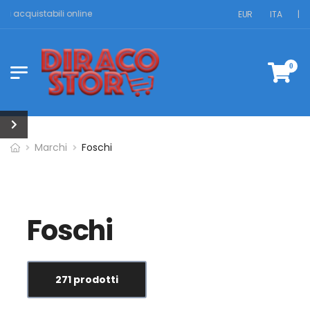
 acquistabili online
EUR
ITA
|
0
Marchi
Foschi
Foschi
271 prodotti