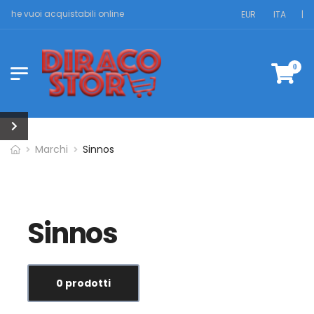
ri che vuoi acquistabili online
EUR
ITA
|
0
Marchi
Sinnos
Sinnos
0 prodotti