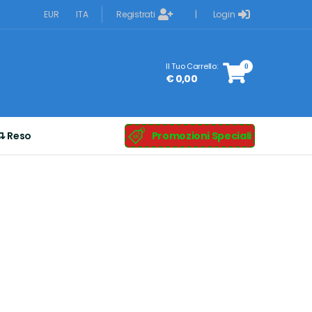
Registrati
Login
EUR
ITA
|
Il Tuo Carrello:
0
€ 0,00
Reso
Promozioni Speciali