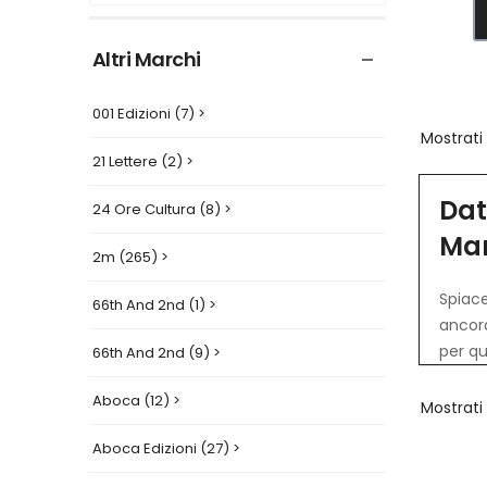
Altri Marchi
001 Edizioni (7) >
Mostrati
21 Lettere (2) >
Dat
24 Ore Cultura (8) >
Ma
2m (265) >
Spiace
66th And 2nd (1) >
ancora
per qu
66th And 2nd (9) >
Aboca (12) >
Mostrati
Aboca Edizioni (27) >