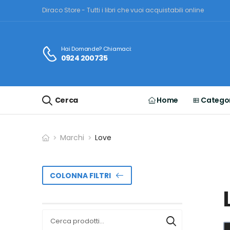
Diraco Store - Tutti i libri che vuoi acquistabili online
Hai Domande? Chiamaci:
0924 200735
Cerca
Home
Categor
Marchi
Love
COLONNA FILTRI