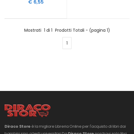
€ 6,55
Mostrati
1 di 1
Prodotti Totali - (pagina 1)
1
Diraco Store
è la migliore Libreria Online per l'acquisto di libri dai
bambini sino a testi universitari.
Da
Diraco Store
non trovi solo libri,