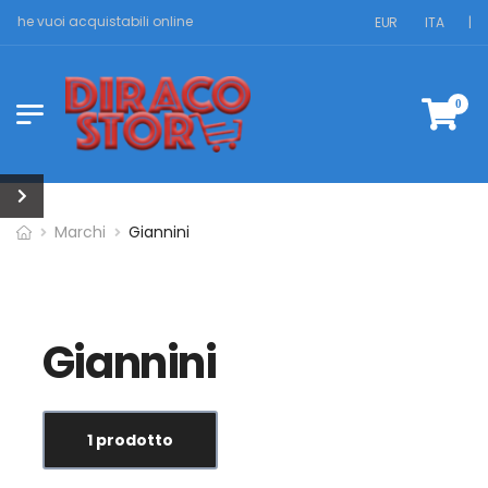
ri che vuoi acquistabili online
EUR
ITA
|
0
Marchi
Giannini
Giannini
1 prodotto