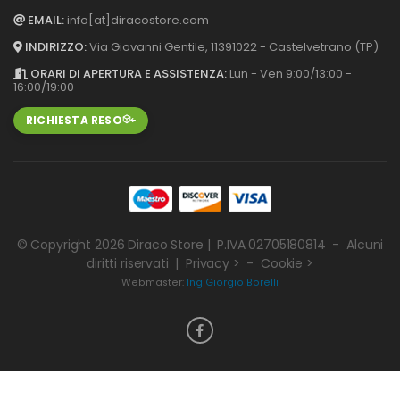
EMAIL:
info[at]diracostore.com
INDIRIZZO:
Via Giovanni Gentile, 113
91022 - Castelvetrano (TP)
ORARI DI APERTURA E ASSISTENZA:
Lun - Ven 9:00/13:00 -
16:00/19:00
RICHIESTA RESO
© Copyright 2026
Diraco Store
| P.IVA 02705180814 - Alcuni
diritti riservati |
Privacy >
-
Cookie >
Webmaster:
Ing Giorgio Borelli