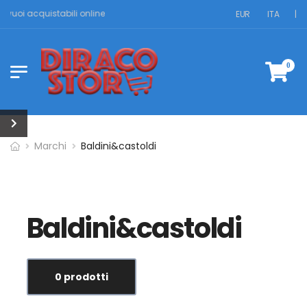
he vuoi acquistabili online
EUR
ITA
|
0
Marchi
Baldini&castoldi
Baldini&castoldi
0 prodotti