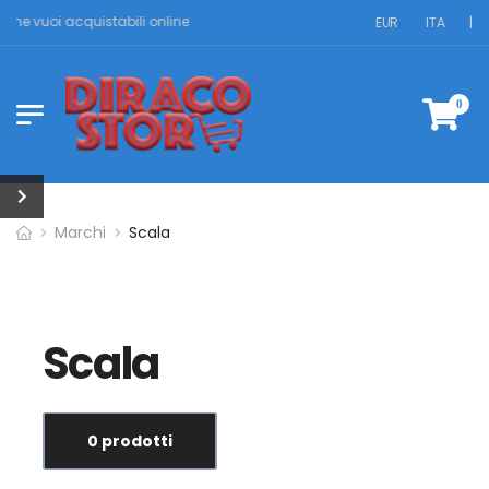
ri che vuoi acquistabili online
EUR
ITA
|
0
Marchi
Scala
Scala
0 prodotti