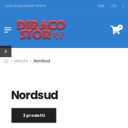
he vuoi acquistabili online
EUR
ITA
|
0
Marchi
Nordsud
Nordsud
3 prodotti