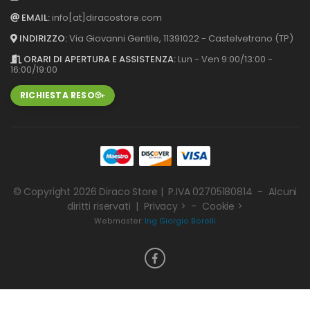
EMAIL:
info[at]diracostore.com
INDIRIZZO:
Via Giovanni Gentile, 113
91022 - Castelvetrano (TP)
ORARI DI APERTURA E ASSISTENZA:
Lun - Ven 9:00/13:00 -
16:00/19:00
RICHIESTA RESO
© Copyright 2026
Diraco Store
| P.IVA 02705180814 - Alcuni
diritti riservati |
Privacy >
-
Cookie >
Webmaster:
Ing Giorgio Borelli