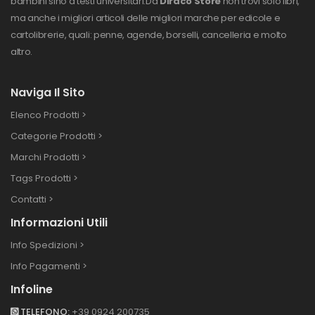
bambini sino a testi universitari.
Da
Diraco Store
non trovi solo libri,
ma anche i migliori articoli delle migliori marche per edicole e
cartolibrerie, quali: penne, agende, borselli, cancelleria e molto
altro.
Naviga Il Sito
Elenco Prodotti >
Categorie Prodotti >
Marchi Prodotti >
Tags Prodotti >
Contatti >
Informazioni Utili
Info Spedizioni >
Info Pagamenti >
Infoline
TELEFONO:
+39 0924 200735