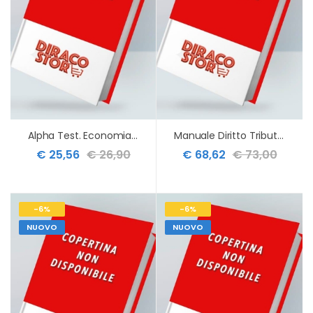
Alpha Test. Economia. Lauree Magistrali. Esercizi Commentati
Manuale Diritto Tributario 8ed
€ 25,56
€ 26,90
€ 68,62
€ 73,00
-6%
-6%
NUOVO
NUOVO