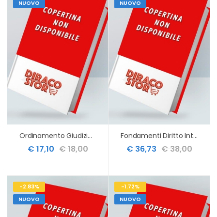
NUOVO
NUOVO
Ordinamento Giudiziario
Fondamenti Diritto Internazionale 7ed.
€ 17,10
€ 18,00
€ 36,73
€ 38,00
-2.83%
-1.72%
NUOVO
NUOVO