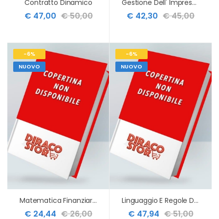
Contratto Dinamico
Gestione Dell' Impresa 14ed
€ 47,00
€ 50,00
€ 42,30
€ 45,00
-6%
-6%
NUOVO
NUOVO
Matematica Finanziaria
Linguaggio E Regole Del Diritto Privato 27ed
€ 24,44
€ 26,00
€ 47,94
€ 51,00