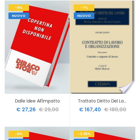
-6%
-7%
NUOVO
NUOVO
Dalle Idee All'impatto
Trattato Diritto Del Lavoro 4
€ 27,26
€ 29,00
€ 167,40
€ 180,00
-5%
-3.35%