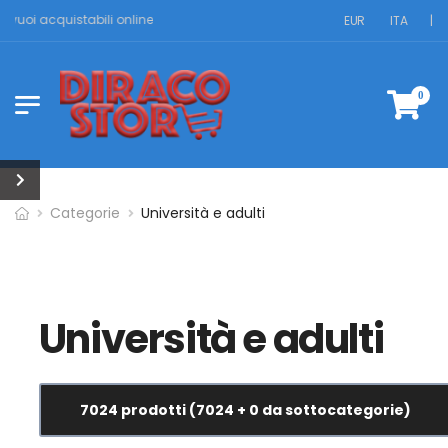
uoi acquistabili online
EUR
ITA
|
0
Categorie
Università e adulti
Università e adulti
7024 prodotti (7024 + 0 da sottocategorie)