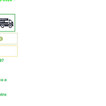
97
co o
ntro