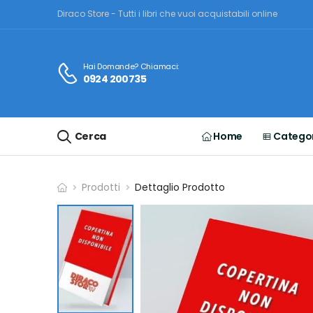
Diraco Store - Tutti i libri che vuoi acquistabili online
Hai Domande? Chiamaci:
0924 200735
Cerca
Home
Categor
Prodotti
Dettaglio Prodotto