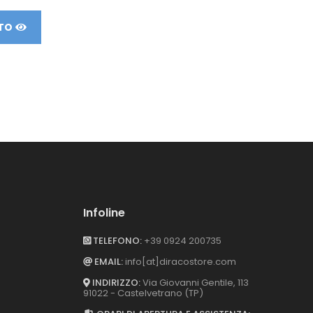
TO
VEDI PRODOTTO
VEDI PRODO
Infoline
TELEFONO:
+39 0924 200735
EMAIL:
info[at]diracostore.com
INDIRIZZO:
Via Giovanni Gentile, 113
91022 - Castelvetrano (TP)