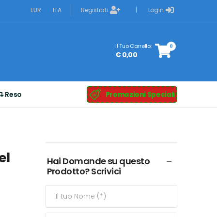
Registrati
Login
EUR
ITA
|
Il Tuo Carrello:
0
€ 0,00
Reso
Promozioni Speciali
el
Hai Domande su questo
Prodotto? Scrivici