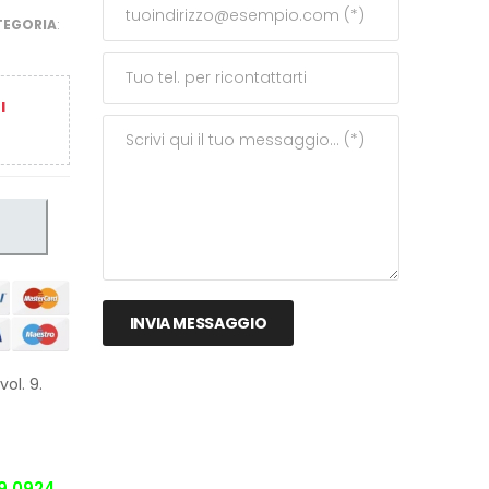
TEGORIA
:
I
INVIA MESSAGGIO
vol. 9.
9 0924