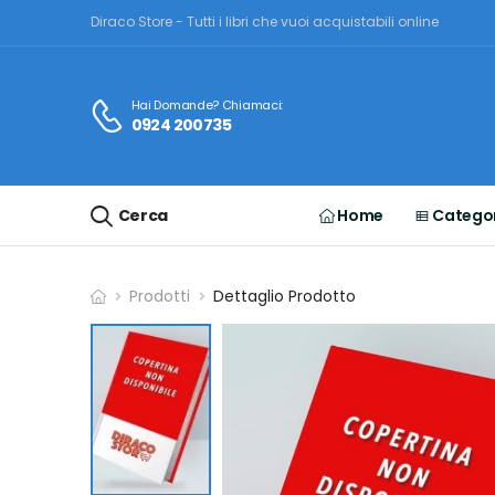
Diraco Store - Tutti i libri che vuoi acquistabili online
Hai Domande? Chiamaci:
0924 200735
Cerca
Home
Categor
Prodotti
Dettaglio Prodotto