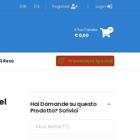
Registrati
Login
EUR
ITA
|
Il Tuo Carrello:
0
€ 0,00
Reso
Promozioni Speciali
el
Hai Domande su questo
Prodotto? Scrivici