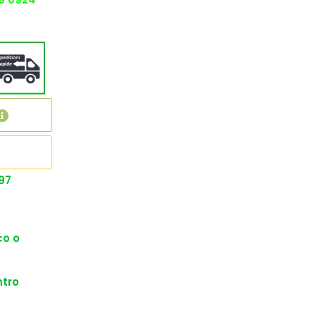
97
co o
ntro