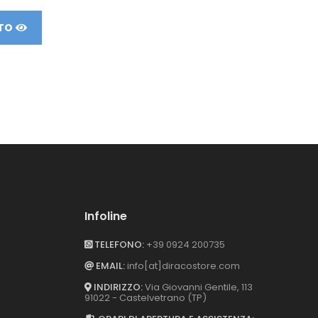
TO
VEDI PRODOTTO
VEDI PRODO
Infoline
TELEFONO:
+39 0924 200735
EMAIL:
info[at]diracostore.com
INDIRIZZO:
Via Giovanni Gentile, 113
91022 - Castelvetrano (TP)