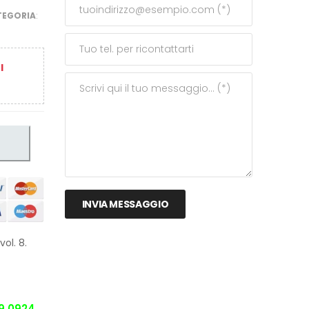
TEGORIA
:
I
INVIA MESSAGGIO
vol. 8.
9 0924