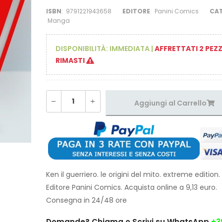
ISBN
:
9791221943658
EDITORE
:
Panini Comics
CA
Manga
DISPONIBILITÀ:
IMMEDIATA
|
AFFRETTATI 2 PEZZ
RIMASTI
Aggiungi al Carrello
Ken il guerriero. le origini del mito. extreme edition. 
Editore Panini Comics. Acquista online a 9,13 euro.
Consegna in 24/48 ore
Domande?
Chiama o Scrivi su WhatsApp
+3