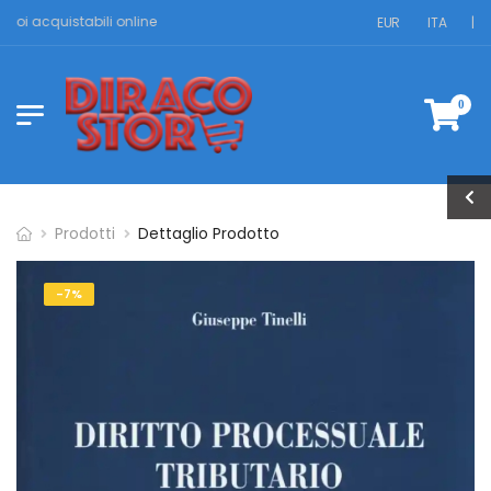
uoi acquistabili online
EUR
ITA
|
0
Prodotti
Dettaglio Prodotto
-7%