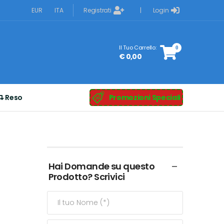
Registrati
Login
EUR
ITA
|
Il Tuo Carrello:
0
€ 0,00
Reso
Promozioni Speciali
Hai Domande su questo
Prodotto? Scrivici