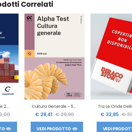
odotti Correlati
Sistema Doganale 2ed.
Cultura Generale - 5200 Quiz
0,00
€ 28,41
€ 29,90
€ 32,85
€ 3
TO
VEDI PRODOTTO
VEDI PRODOT