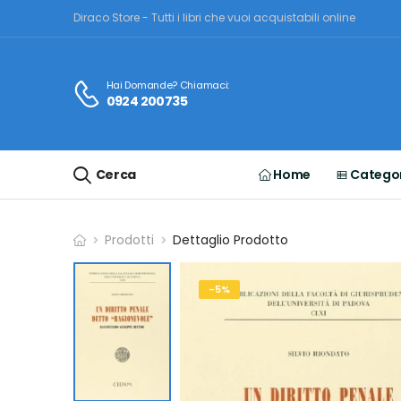
Diraco Store - Tutti i libri che vuoi acquistabili online
Hai Domande? Chiamaci:
0924 200735
Cerca
Home
Categor
Prodotti
Dettaglio Prodotto
-5%