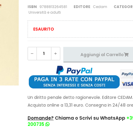
ISBN
:
9788813264581
EDITORE
:
Cedam
CATEGOR
Università e adulti
ESAURITO
Aggiungi al Carrello
Un diritto penale detto ragionevole. Editore CEDAM.
Acquista online a 13,31 euro. Consegna in 24/48 or
Domande?
Chiama o Scrivi su WhatsApp
+3
200735