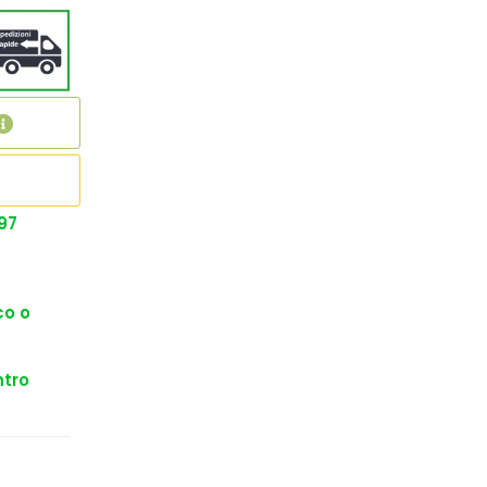
97
co o
ntro