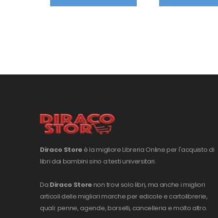
Diraco Store
è la migliore Libreria Online per l'acquisto di
libri dai bambini sino a testi universitari.
Da
Diraco Store
non trovi solo libri, ma anche i migliori
articoli delle migliori marche per edicole e cartolibrerie,
quali: penne, agende, borselli, cancelleria e molto altro.