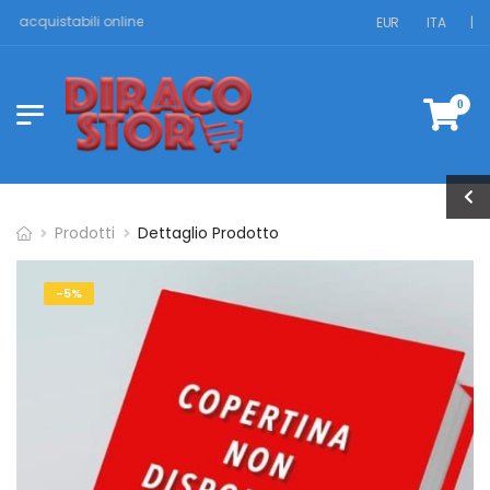
 acquistabili online
EUR
ITA
|
0
Prodotti
Dettaglio Prodotto
-5%